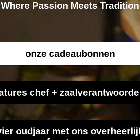
Where Passion Meets Tradition
onze cadeaubonnen
atures chef + zaalverantwoordel
vier oudjaar met ons overheerlij