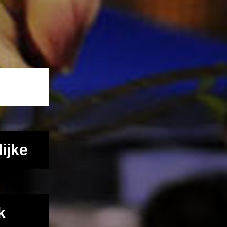
ijke
k